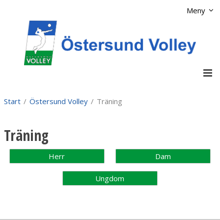
Visa varukorgen
Till kassan
Meny
Start
/
Östersund Volley
/
Träning
Träning
Herr
Dam
Ungdom