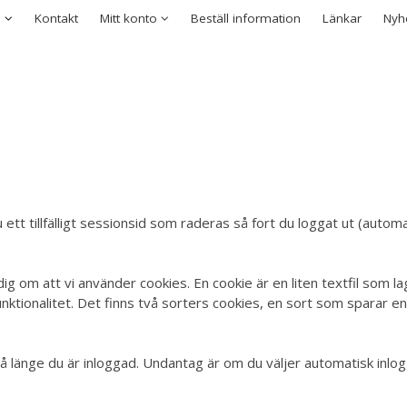
rodukten har lagts i din varukorg
ies
p
Kontakt
Mitt konto
Beställ information
Länkar
Nyh
Logga in
Användarnamn
*
Lösenord
*
Kom ihåg mig
Glömt ditt lösenord?
t tillfälligt sessionsid som raderas så fort du loggat ut (automati
g om att vi använder cookies. En cookie är en liten textfil som la
unktionalitet. Det finns två sorters cookies, en sort som sparar 
 länge du är inloggad. Undantag är om du väljer automatisk inlogg