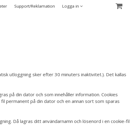
Visa varukorgen
Till kassan
eter
Support/Reklamation
Logga in
sk utloggning sker efter 30 minuters inaktivitet.). Det kallas
gras på din dator och som innehåller information. Cookies
en fil permanent på din dator och en annan sort som sparas
ning. Då lagras ditt användarnamn och lösenord i en cookie-fil