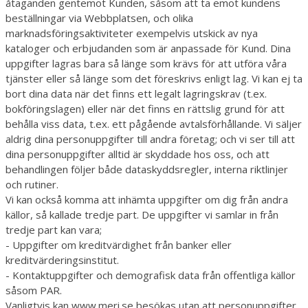
åtaganden gentemot Kunden, såsom att ta emot kundens
beställningar via Webbplatsen, och olika
marknadsföringsaktiviteter exempelvis utskick av nya
kataloger och erbjudanden som är anpassade för Kund. Dina
uppgifter lagras bara så länge som krävs för att utföra våra
tjänster eller så länge som det föreskrivs enligt lag. Vi kan ej ta
bort dina data när det finns ett legalt lagringskrav (t.ex.
bokföringslagen) eller när det finns en rättslig grund för att
behålla viss data, t.ex. ett pågående avtalsförhållande. Vi säljer
aldrig dina personuppgifter till andra företag; och vi ser till att
dina personuppgifter alltid är skyddade hos oss, och att
behandlingen följer både dataskyddsregler, interna riktlinjer
och rutiner.
Vi kan också komma att inhämta uppgifter om dig från andra
källor, så kallade tredje part. De uppgifter vi samlar in från
tredje part kan vara;
- Uppgifter om kreditvärdighet från banker eller
kreditvärderingsinstitut.
- Kontaktuppgifter och demografisk data från offentliga källor
såsom PAR.
Vanligtvis kan www.meri.se besökas utan att personuppgifter