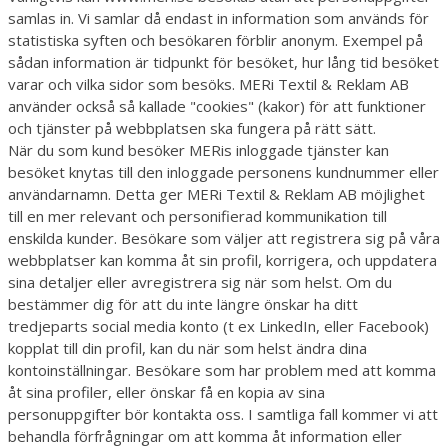
samlas in. Vi samlar då endast in information som används för
statistiska syften och besökaren förblir anonym. Exempel på
sådan information är tidpunkt för besöket, hur lång tid besöket
varar och vilka sidor som besöks. MERi Textil & Reklam AB
använder också så kallade "cookies" (kakor) för att funktioner
och tjänster på webbplatsen ska fungera på rätt sätt.
När du som kund besöker MERis inloggade tjänster kan
besöket knytas till den inloggade personens kundnummer eller
användarnamn. Detta ger MERi Textil & Reklam AB möjlighet
till en mer relevant och personifierad kommunikation till
enskilda kunder. Besökare som väljer att registrera sig på våra
webbplatser kan komma åt sin profil, korrigera, och uppdatera
sina detaljer eller avregistrera sig när som helst. Om du
bestämmer dig för att du inte längre önskar ha ditt
tredjeparts social media konto (t ex LinkedIn, eller Facebook)
kopplat till din profil, kan du när som helst ändra dina
kontoinställningar. Besökare som har problem med att komma
åt sina profiler, eller önskar få en kopia av sina
personuppgifter bör kontakta oss. I samtliga fall kommer vi att
behandla förfrågningar om att komma åt information eller