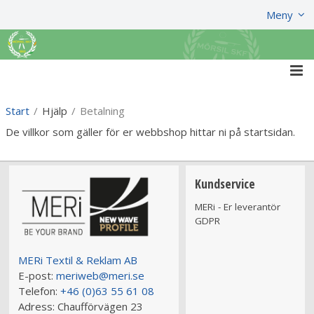
Visa varukorgen
Till kassan
Meny
Start
/
Hjälp
/
Betalning
De villkor som gäller för er webbshop hittar ni på startsidan.
Kundservice
MERi - Er leverantör
GDPR
MERi Textil & Reklam AB
E-post:
meriweb@meri.se
Telefon:
+46 (0)63 55 61 08
Adress:
Chaufförvägen 23